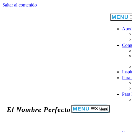
Saltar al contenido
Apod
Comu
Inspi
Para
Para
Menú